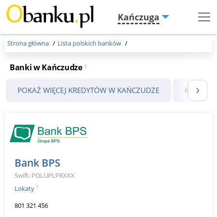
Kańczuga
Menu
Burger
Strona główna
Lista polskich banków
Banki w Kańczudze
1
POKAŻ WIĘCEJ KREDYTÓW W KAŃCZUDZE
KREDYTY
Bank BPS
Swift: POLUPLPRXXX
1
Lokaty
801 321 456