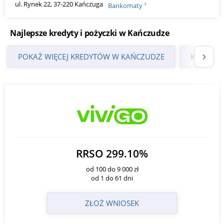
ul. Rynek 22, 37-220 Kańczuga
4
Bankomaty
Najlepsze kredyty i pożyczki w Kańczudze
POKAŻ WIĘCEJ KREDYTÓW W KAŃCZUDZE
KREDYTY
RRSO 299.10%
od 100 do 9 000 zł
od 1 do 61 dni
ZŁOŻ WNIOSEK