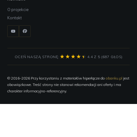
O projekcie
Kontakt
OCEŃ NASZĄ STRONĘ:
4.4 Z 5 (687 GŁOS)
© 2016–2026 Przy korzystaniu z materiałów hiperłącze do
obanku.pl
jest
obowiązkowe. Treść strony nie stanowi rekomendacji ani oferty i ma
charakter informacyjno-referencyjny.