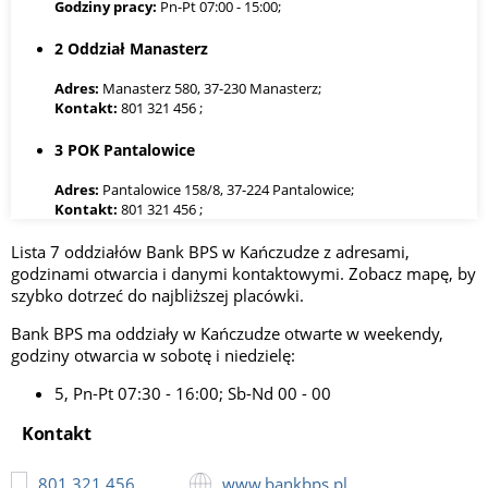
Godziny pracy:
Pn-Pt 07:00 - 15:00;
2 Oddział Manasterz
Adres:
Manasterz 580, 37-230 Manasterz;
Kontakt:
801 321 456 ;
3 POK Pantalowice
Adres:
Pantalowice 158/8, 37-224 Pantalowice;
Kontakt:
801 321 456 ;
Godziny pracy:
Pn-Pt 07:00 - 14:00;
Lista 7 oddziałów Bank BPS w Kańczudze z adresami,
4 POK Sietesz
godzinami otwarcia i danymi kontaktowymi. Zobacz mapę, by
szybko dotrzeć do najbliższej placówki.
Adres:
Sietesz 134a, 37-206 Sietesz;
Kontakt:
801 321 456 ;
Bank BPS ma oddziały w Kańczudze otwarte w weekendy,
Godziny pracy:
Pn-Pt 07:00 - 15:00;
godziny otwarcia w sobotę i niedzielę:
5 Filia w Kańczudze
5, Pn-Pt 07:30 - 16:00; Sb-Nd 00 - 00
Kontakt
Adres:
ul. Rynek 11, 37-220 Kańczuga;
Kontakt:
801 321 456 ;
Godziny pracy:
Pn-Pt 07:30 - 16:00; Sb-Nd 00 - 00;
801 321 456
www.bankbps.pl